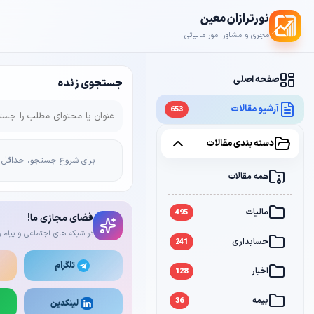
نورترازان معین
مجری و مشاور امور مالیاتی
صفحه اصلی
جستجوی زنده
آرشیو مقالات
653
دسته بندی مقالات
برای شروع جستجو، حداقل 2 کاراکتر وارد کن
همه مقالات
مالیات
495
فضای مجازی ما!
در شبکه های اجتماعی و پیام ر
حسابداری
241
تلگرام
اخبار
128
بیمه
36
لینکدین