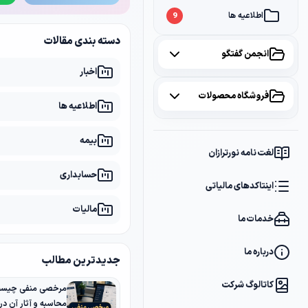
اطلاعیه ها
9
دسته بندی مقالات
انجمن گفتگو
اخبار
همه موضوعات
فروشگاه محصولات
اطلاعیه ها
مالیات
2
همه محصولات
بیمه
سامانه مودیان
1
لغت نامه نورترازان
پکیج مشاوره
2
حسابداری
بانک
1
اینتاکدهای مالیاتی
پکیج DVD آموزشی
2
مالیات
خدمات ما
کتاب ها
1
فایل های دانلودی
1
درباره ما
جدیدترین مطالب
کاتالوگ شرکت
مرخصی منفی چیست؟
محاسبه و آثار آن د