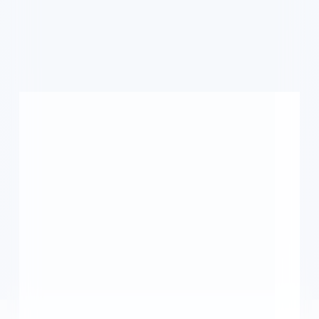
آخرین مقالات و تازه های مالیاتی
مهم ترین رویدادها و آموزش های حسابداری را اینجا بخوانید
مشاهده همه مقالات
مالیات
بخشنامه مالیات کولبری و ملوانی ابلاغ شد | دریافت
مالیات و عوارض واردات
گمرک جمهوری اسلامی ایران با ابلاغ بخشنامه‌ای جدید، نحوه دریافت