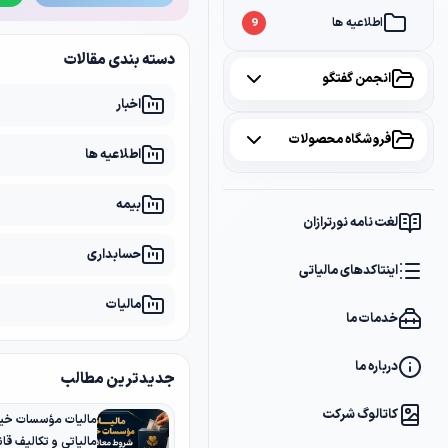
اطلاعیه ها
9
دسته بندی مقالات
انجمن گفتگو
اخبار
همه موضوعات
فروشگاه محصولات
اطلاعیه ها
مالیات
2
همه محصولات
بیمه
سامانه مودیان
1
لغت نامه نورترازان
پکیج مشاوره
2
حسابداری
بانک
1
اینتاکدهای مالیاتی
پکیج DVD آموزشی
2
مالیات
خدمات ما
کتاب ها
1
فایل های دانلودی
1
درباره ما
جدیدترین مطالب
کاتالوگ شرکت
مالیات مؤسسات خیر
مالیاتی و تکالیف قانو