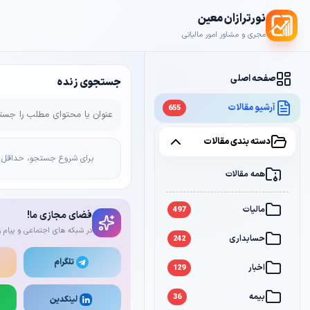
نورترازان معین
مجری و مشاور امور مالیاتی
صفحه اصلی
جستجوی زنده
آرشیو مقالات
655
دسته بندی مقالات
برای شروع جستجو، حداقل 2 کاراکتر وارد کن
همه مقالات
مالیات
497
فضای مجازی ما!
در شبکه های اجتماعی و پیام ر
حسابداری
242
تلگرام
اخبار
129
بیمه
36
لینکدین