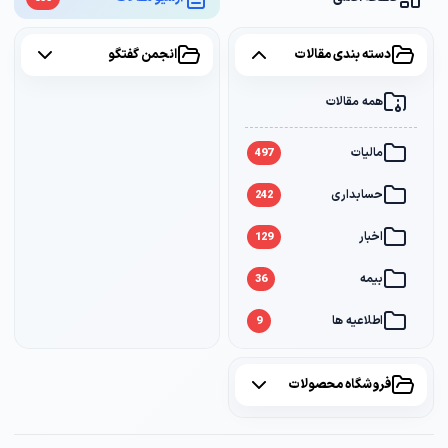
دسته بندی مقالات
انجمن گفتگو
همه مقالات
همه موضوعات
مالیات
مالیات
2
497
حسابداری
سامانه مودیان
1
242
اخبار
بانک
1
129
بیمه
36
اطلاعیه ها
9
فروشگاه محصولات
همه محصولات