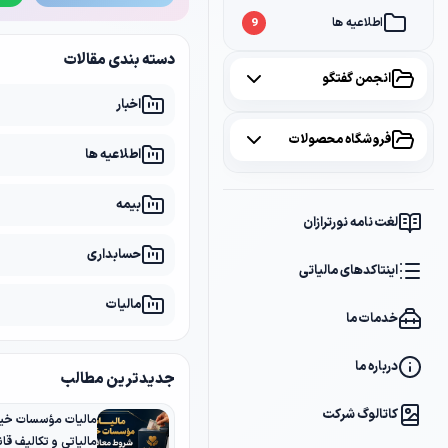
اطلاعیه ها
9
دسته بندی مقالات
انجمن گفتگو
اخبار
همه موضوعات
فروشگاه محصولات
اطلاعیه ها
مالیات
2
همه محصولات
بیمه
سامانه مودیان
1
لغت نامه نورترازان
پکیج مشاوره
2
حسابداری
بانک
1
اینتاکدهای مالیاتی
پکیج DVD آموزشی
2
مالیات
خدمات ما
کتاب ها
1
فایل های دانلودی
1
درباره ما
جدیدترین مطالب
کاتالوگ شرکت
مالیات مؤسسات خیر
مالیاتی و تکالیف قانو