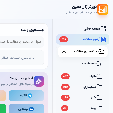
نورترازان معین
مجری و مشاور امور مالیاتی
صفحه اصلی
جستجوی زنده
آرشیو مقالات
655
دسته بندی مقالات
برای شروع جستجو، حداقل 2 کاراکتر وارد کن
همه مقالات
مالیات
497
فضای مجازی ما!
در شبکه های اجتماعی و پیام ر
حسابداری
242
تلگرام
اخبار
129
بیمه
36
لینکدین