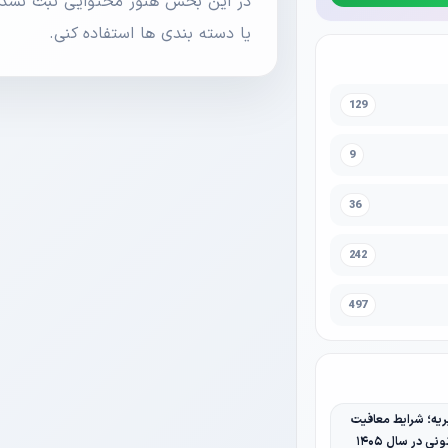
در این بخش هنوز محتوایی ثبت نشده 
یا دسته بندی ها استفاده کنی.
129
9
36
242
497
یه؛ شرایط معافیت
نی در سال ۱۴۰۵