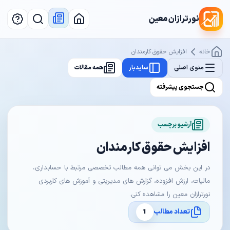
نورترازان معین
خانه
افزایش حقوق کارمندان
منوی اصلی
سایدبار
همه مقالات
جستجوی پیشرفته
آرشیو برچسب
افزایش حقوق کارمندان
در این بخش می توانی همه مطالب تخصصی مرتبط با حسابداری،
مالیات، ارزش افزوده، گزارش های مدیریتی و آموزش های کاربردی
نورترازان معین را مشاهده کنی.
تعداد مطالب
1