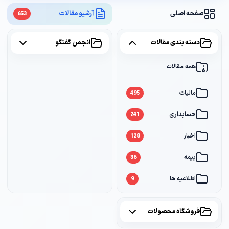
صفحه اصلی
آرشیو مقالات
653
دسته بندی مقالات
انجمن گفتگو
همه مقالات
همه موضوعات
مالیات
مالیات
2
495
حسابداری
سامانه مودیان
1
241
اخبار
بانک
1
128
بیمه
36
اطلاعیه ها
9
فروشگاه محصولات