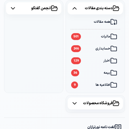
دسته بندی مقالات
انجمن گفتگو
همه مقالات
همه موضوعات
مالیات
مالیات
2
501
حسابداری
سامانه مودیان
1
246
اخبار
بانک
1
129
بیمه
36
اطلاعیه ها
9
فروشگاه محصولات
همه محصولات
لغت نامه نورترازان