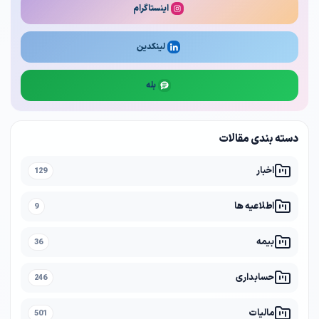
اینستاگرام
لینکدین
بله
دسته بندی مقالات
اخبار
129
اطلاعیه ها
9
بیمه
36
حسابداری
246
مالیات
501