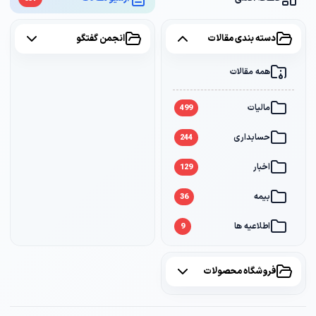
دسته بندی مقالات
انجمن گفتگو
همه مقالات
همه موضوعات
مالیات
مالیات
2
499
حسابداری
سامانه مودیان
1
244
اخبار
بانک
1
129
بیمه
36
اطلاعیه ها
9
فروشگاه محصولات
همه محصولات