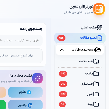
نورترازان معین
مجری و مشاور امور مالیاتی
صفحه اصلی
جستجوی زنده
آرشیو مقالات
655
دسته بندی مقالات
برای شروع جستجو، حداقل 2 کاراکتر وارد کن
همه مقالات
مالیات
497
فضای مجازی ما!
در شبکه های اجتماعی و پیام ر
حسابداری
242
تلگرام
اخبار
129
بیمه
36
لینکدین