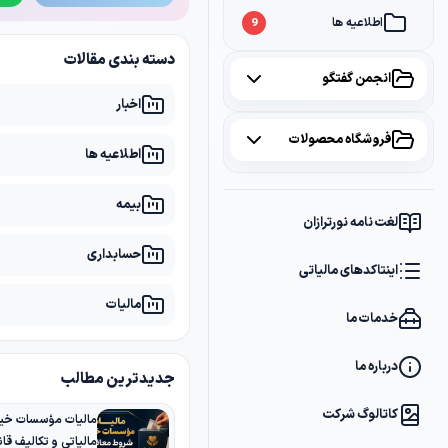
اطلاعیه ها
9
دسته بندی مقالات
انجمن گفتگو
اخبار
همه موضوعات
فروشگاه محصولات
اطلاعیه ها
مالیات
2
همه محصولات
بیمه
سامانه مودیان
1
لغت نامه نورترازان
پکیج مشاوره
2
حسابداری
بانک
1
اینتاکدهای مالیاتی
پکیج DVD آموزشی
2
مالیات
خدمات ما
کتاب ها
1
فایل های دانلودی
1
درباره ما
جدیدترین مطالب
کاتالوگ شرکت
مالیات مؤسسات خیر
مالیاتی و تکالیف قانو