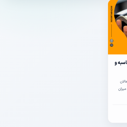
ت؟ محاسبه و
الان
میزان