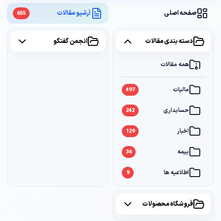
صفحه اصلی
آرشیو مقالات
655
دسته بندی مقالات
انجمن گفتگو
همه مقالات
همه موضوعات
مالیات
مالیات
2
497
حسابداری
سامانه مودیان
1
242
اخبار
بانک
1
129
بیمه
36
اطلاعیه ها
9
فروشگاه محصولات