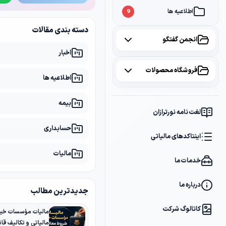
اطلاعیه ها
9
دسته بندی مقالات
انجمن گفتگو
اخبار
همه موضوعات
فروشگاه محصولات
اطلاعیه ها
مالیات
2
همه محصولات
بیمه
سامانه مودیان
1
لغت نامه نورترازان
پکیج مشاوره
2
حسابداری
بانک
1
اینتاکدهای مالیاتی
پکیج DVD آموزشی
2
مالیات
خدمات ما
کتاب ها
1
فایل های دانلودی
1
درباره ما
جدیدترین مطالب
کاتالوگ شرکت
مالیات مؤسسات خیر
مالیاتی و تکالیف قانو