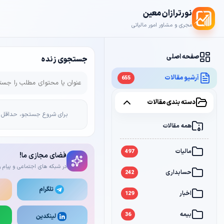
نورترازان معین
مجری و مشاور امور مالیاتی
صفحه اصلی
جستجوی زنده
آرشیو مقالات
655
دسته بندی مقالات
برای شروع جستجو، حداقل 2 کاراکتر وارد کن
همه مقالات
مالیات
497
فضای مجازی ما!
در شبکه های اجتماعی و پیام ر
حسابداری
242
تلگرام
اخبار
129
بیمه
36
لینکدین