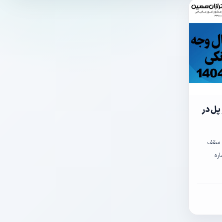
پل در
ه سقف
ره