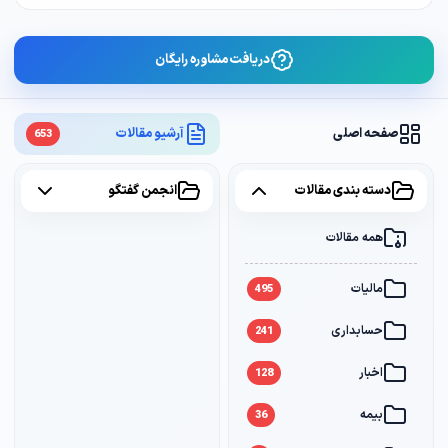
دریافت مشاوره رایگان
صفحه اصلی
آرشیو مقالات
653
دسته بندی مقالات
انجمن گفتگو
همه مقالات
همه موضوعات
مالیات
مالیات
2
495
حسابداری
سامانه مودیان
1
241
اخبار
بانک
1
128
بیمه
36