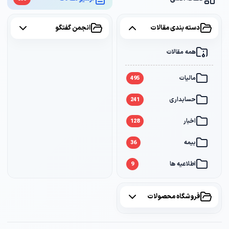
دسته بندی مقالات
انجمن گفتگو
همه مقالات
همه موضوعات
مالیات
مالیات
2
495
حسابداری
سامانه مودیان
1
241
اخبار
بانک
1
128
بیمه
36
اطلاعیه ها
9
فروشگاه محصولات
همه محصولات