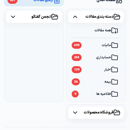
صفحه اصلی
آرشیو مقالات
657
دسته بندی مقالات
انجمن گفتگو
همه مقالات
همه موضوعات
مالیات
مالیات
2
499
حسابداری
سامانه مودیان
1
244
اخبار
بانک
1
129
بیمه
36
اطلاعیه ها
9
فروشگاه محصولات
همه محصولات