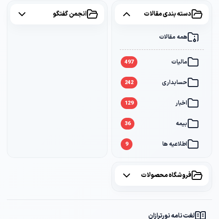
دسته بندی مقالات
انجمن گفتگو
همه مقالات
همه موضوعات
مالیات
مالیات
2
497
حسابداری
سامانه مودیان
1
242
اخبار
بانک
1
129
بیمه
36
اطلاعیه ها
9
فروشگاه محصولات
همه محصولات
لغت نامه نورترازان