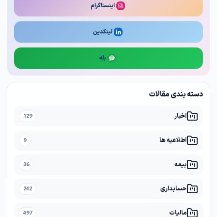
اینستاگرام
لینکدین
بله
دسته بندی مقالات
اخبار
129
اطلاعیه ها
9
بیمه
36
حسابداری
242
مالیات
497