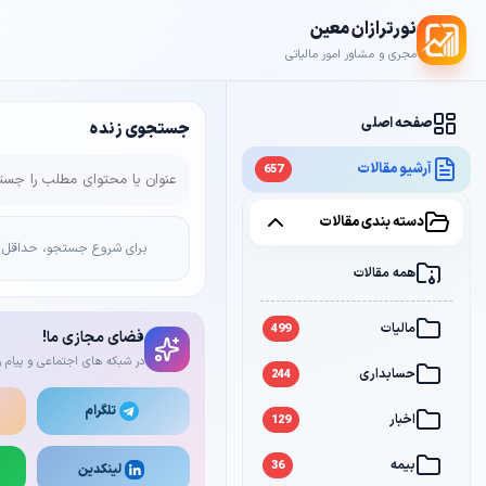
نورترازان معین
مجری و مشاور امور مالیاتی
صفحه اصلی
جستجوی زنده
آرشیو مقالات
657
دسته بندی مقالات
برای شروع جستجو، حداقل 2 کاراکتر وارد کن
همه مقالات
مالیات
499
فضای مجازی ما!
در شبکه های اجتماعی و پیام ر
حسابداری
244
تلگرام
اخبار
129
بیمه
36
لینکدین