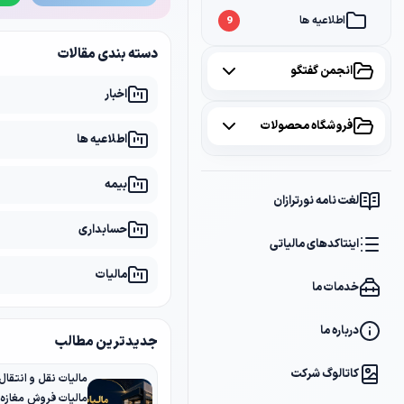
اطلاعیه ها
9
دسته بندی مقالات
انجمن گفتگو
اخبار
همه موضوعات
فروشگاه محصولات
اطلاعیه ها
مالیات
2
همه محصولات
بیمه
سامانه مودیان
1
لغت نامه نورترازان
پکیج مشاوره
2
حسابداری
بانک
1
اینتاکدهای مالیاتی
پکیج DVD آموزشی
2
مالیات
خدمات ما
کتاب ها
1
فایل های دانلودی
1
درباره ما
جدیدترین مطالب
کاتالوگ شرکت
مالیات فروش مغازه