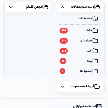
دسته بندی مقالات
انجمن گفتگو
همه مقالات
همه موضوعات
مالیات
مالیات
2
495
حسابداری
سامانه مودیان
1
241
اخبار
بانک
1
128
بیمه
36
اطلاعیه ها
9
فروشگاه محصولات
همه محصولات
لغت نامه نورترازان