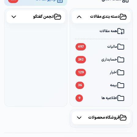
دسته بندی مقالات
انجمن گفتگو
همه مقالات
همه موضوعات
مالیات
مالیات
2
497
حسابداری
سامانه مودیان
1
242
اخبار
بانک
1
129
بیمه
36
اطلاعیه ها
9
فروشگاه محصولات
همه محصولات