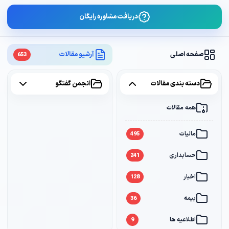
دریافت مشاوره رایگان
صفحه اصلی
آرشیو مقالات
653
دسته بندی مقالات
انجمن گفتگو
همه مقالات
همه موضوعات
مالیات
مالیات
2
495
حسابداری
سامانه مودیان
1
241
اخبار
بانک
1
128
بیمه
36
اطلاعیه ها
9