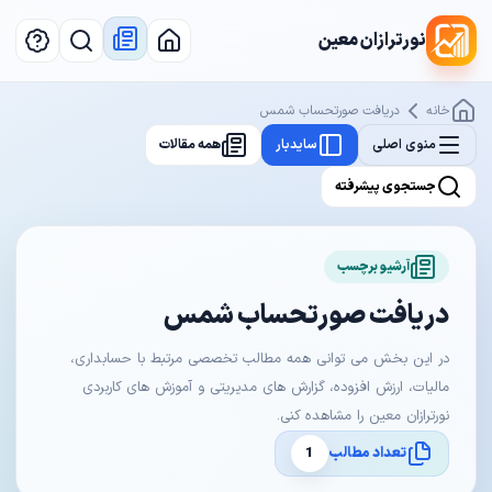
نورترازان معین
خانه
دریافت صورتحساب شمس
منوی اصلی
سایدبار
همه مقالات
جستجوی پیشرفته
آرشیو برچسب
دریافت صورتحساب شمس
در این بخش می توانی همه مطالب تخصصی مرتبط با حسابداری،
مالیات، ارزش افزوده، گزارش های مدیریتی و آموزش های کاربردی
نورترازان معین را مشاهده کنی.
تعداد مطالب
1