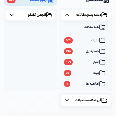
صفحه اصلی
آرشیو مقالات
659
دسته بندی مقالات
انجمن گفتگو
همه مقالات
همه موضوعات
مالیات
مالیات
2
501
حسابداری
سامانه مودیان
1
246
اخبار
بانک
1
129
بیمه
36
اطلاعیه ها
9
فروشگاه محصولات
همه محصولات