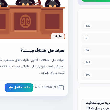
129
مالیات
9
هیات حل اختلاف چیست؟
36
هیات حل اختلاف : قانون مالیات های مستقیم که د
242
رسیدگی شعب شورای عالی مالیاتی نسبت به شکایات
شده بر رای هیات...
497
1403/05/17 16:46
مشاهده کامل
یه؛ شرایط معافیت
نی در سال ۱۴۰۵