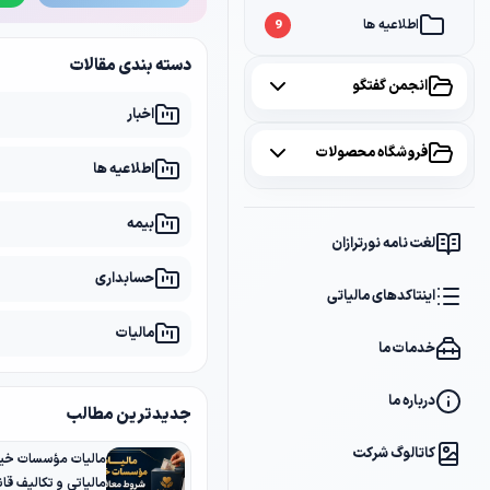
اطلاعیه ها
9
دسته بندی مقالات
انجمن گفتگو
اخبار
همه موضوعات
فروشگاه محصولات
اطلاعیه ها
مالیات
2
همه محصولات
بیمه
سامانه مودیان
1
لغت نامه نورترازان
پکیج مشاوره
2
حسابداری
بانک
1
اینتاکدهای مالیاتی
پکیج DVD آموزشی
2
مالیات
خدمات ما
کتاب ها
1
فایل های دانلودی
1
درباره ما
جدیدترین مطالب
کاتالوگ شرکت
مالیات مؤسسات خیر
مالیاتی و تکالیف قانو