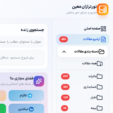
نورترازان معین
مجری و مشاور امور مالیاتی
صفحه اصلی
جستجوی زنده
آرشیو مقالات
655
دسته بندی مقالات
برای شروع جستجو، حداقل 2 کاراکتر وارد کن
همه مقالات
مالیات
497
فضای مجازی ما!
در شبکه های اجتماعی و پیام ر
حسابداری
242
تلگرام
اخبار
129
بیمه
36
لینکدین