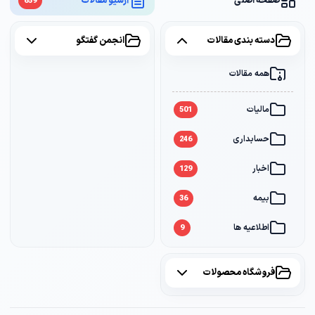
صفحه اصلی
آرشیو مقالات
659
دسته بندی مقالات
انجمن گفتگو
همه مقالات
همه موضوعات
مالیات
مالیات
2
501
حسابداری
سامانه مودیان
1
246
اخبار
بانک
1
129
بیمه
36
اطلاعیه ها
9
فروشگاه محصولات
همه محصولات