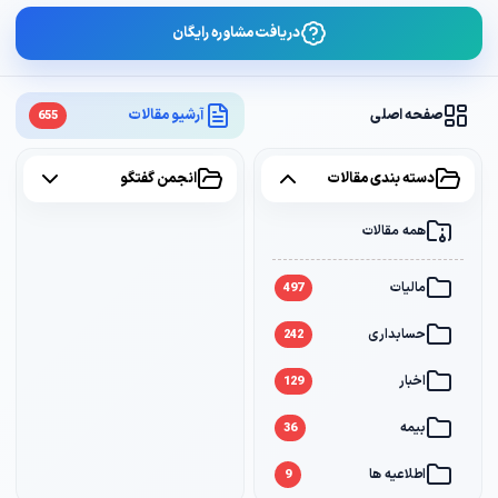
دریافت مشاوره رایگان
صفحه اصلی
آرشیو مقالات
655
دسته بندی مقالات
انجمن گفتگو
همه مقالات
همه موضوعات
مالیات
مالیات
2
497
حسابداری
سامانه مودیان
1
242
اخبار
بانک
1
129
بیمه
36
اطلاعیه ها
9