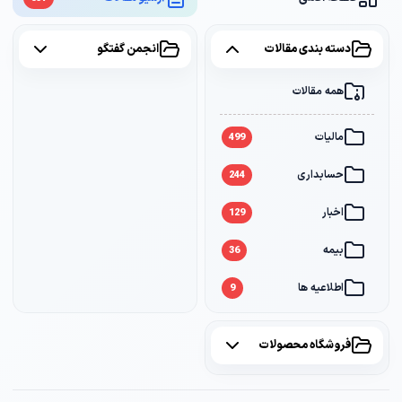
دسته بندی مقالات
انجمن گفتگو
همه مقالات
همه موضوعات
مالیات
مالیات
2
499
حسابداری
سامانه مودیان
1
244
اخبار
بانک
1
129
بیمه
36
اطلاعیه ها
9
فروشگاه محصولات
همه محصولات