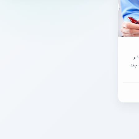
یر
 چند