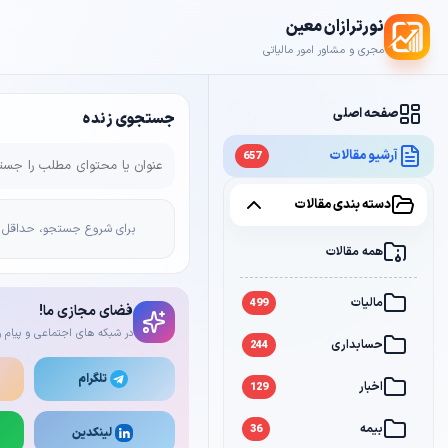
نورترازان معین
مجری و مشاور امور مالیاتی
صفحه اصلی
جستجوی زنده
آرشیو مقالات
657
دسته بندی مقالات
برای شروع جستجو، حداقل 2 کاراکتر وارد کن
همه مقالات
مالیات
499
فضای مجازی ما!
در شبکه های اجتماعی و پیام ر
حسابداری
244
تلگرام
اخبار
129
بیمه
36
لینکدین