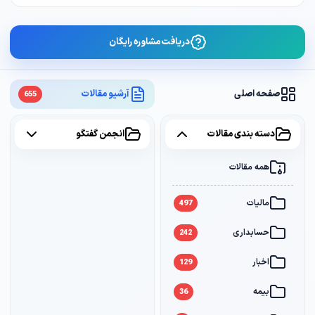
دریافت مشاوره رایگان
صفحه اصلی
آرشیو مقالات
655
دسته بندی مقالات
انجمن گفتگو
همه مقالات
همه موضوعات
مالیات
مالیات
2
497
حسابداری
سامانه مودیان
1
242
اخبار
بانک
1
129
بیمه
36