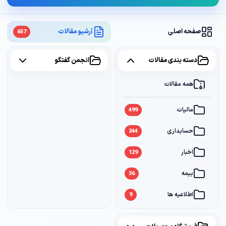
صفحه اصلی
آرشیو مقالات
657
دسته بندی مقالات
انجمن گفتگو
همه مقالات
همه موضوعات
مالیات
مالیات
2
499
حسابداری
سامانه مودیان
1
244
اخبار
بانک
1
129
بیمه
36
اطلاعیه ها
9