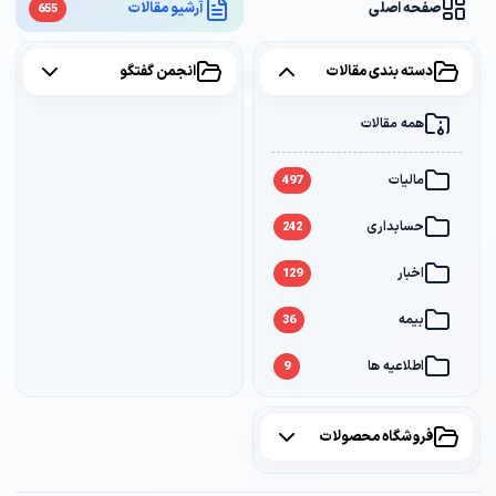
صفحه اصلی
آرشیو مقالات
655
دسته بندی مقالات
انجمن گفتگو
همه مقالات
همه موضوعات
مالیات
مالیات
2
497
حسابداری
سامانه مودیان
1
242
اخبار
بانک
1
129
بیمه
36
اطلاعیه ها
9
فروشگاه محصولات
همه محصولات