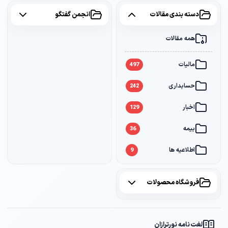
دسته بندی مقالات
انجمن گفتگو
همه مقالات
همه موضوعات
مالیات
مالیات
2
497
حسابداری
سامانه مودیان
1
242
اخبار
بانک
1
129
بیمه
36
اطلاعیه ها
9
فروشگاه محصولات
همه محصولات
لغت نامه نورترازان