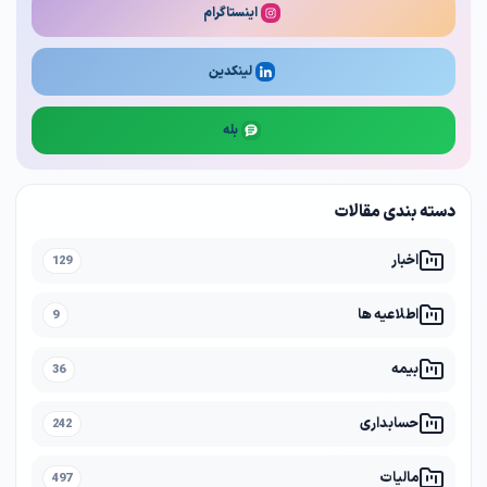
اینستاگرام
لینکدین
بله
دسته بندی مقالات
اخبار
129
اطلاعیه ها
9
بیمه
36
حسابداری
242
مالیات
497