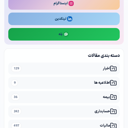
اینستاگرام
لینکدین
بله
دسته بندی مقالات
اخبار
129
اطلاعیه ها
9
بیمه
36
حسابداری
242
مالیات
497