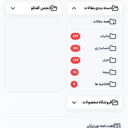
دسته بندی مقالات
انجمن گفتگو
همه مقالات
همه موضوعات
مالیات
مالیات
2
497
حسابداری
سامانه مودیان
1
242
اخبار
بانک
1
129
بیمه
36
اطلاعیه ها
9
فروشگاه محصولات
همه محصولات
لغت نامه نورترازان