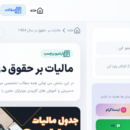
مقالات
خانه
خانه
مالیات بر حقوق در سال 1404
آرشیو برچسب
مالیات بر حقوق در سا
در این بخش می توانی همه مطالب تخصصی مرتبط 
مدیریتی و آموزش های کاربردی نورترازان معین را
سان ها همراه ما باشید
اینستاگرام
بله