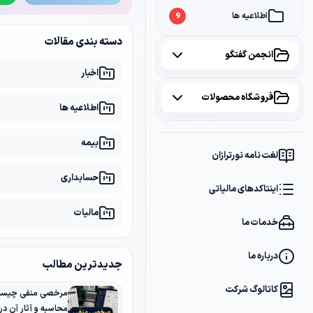
اطلاعیه ها
9
دسته بندی مقالات
انجمن گفتگو
اخبار
همه موضوعات
فروشگاه محصولات
اطلاعیه ها
مالیات
2
همه محصولات
بیمه
سامانه مودیان
1
لغت نامه نورترازان
پکیج مشاوره
2
حسابداری
بانک
1
اینتاکدهای مالیاتی
پکیج DVD آموزشی
2
مالیات
خدمات ما
کتاب ها
1
فایل های دانلودی
1
درباره ما
جدیدترین مطالب
کاتالوگ شرکت
مرخصی منفی چیست؟
محاسبه و آثار آن د