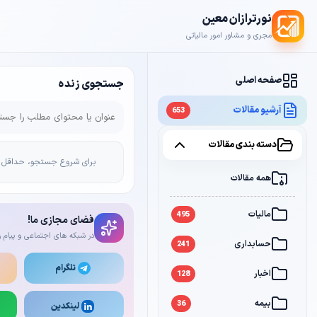
نورترازان معین
مجری و مشاور امور مالیاتی
صفحه اصلی
جستجوی زنده
آرشیو مقالات
653
دسته بندی مقالات
برای شروع جستجو، حداقل 2 کاراکتر وارد کن
همه مقالات
مالیات
495
فضای مجازی ما!
در شبکه های اجتماعی و پیام ر
حسابداری
241
تلگرام
اخبار
128
بیمه
36
لینکدین