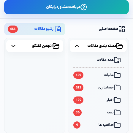
دریافت مشاوره رایگان
صفحه اصلی
آرشیو مقالات
655
دسته بندی مقالات
انجمن گفتگو
همه مقالات
همه موضوعات
مالیات
مالیات
2
497
حسابداری
سامانه مودیان
1
242
اخبار
بانک
1
129
بیمه
36
اطلاعیه ها
9