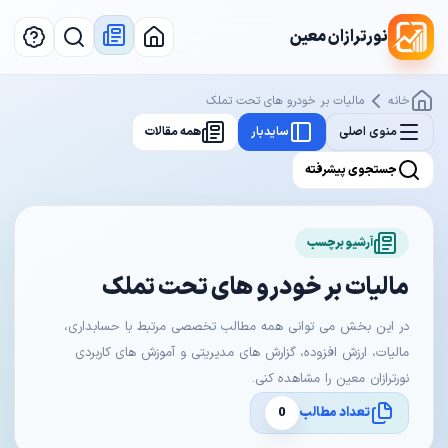
نورترازان معین
خانه
مالیات بر خودرو های تحت تملک
منوی اصلی
سایدبار
همه مقالات
جستجوی پیشرفته
آرشیو برچسب
مالیات بر خودرو های تحت تملک
در این بخش می توانی همه مطالب تخصصی مرتبط با حسابداری،
مالیات، ارزش افزوده، گزارش های مدیریتی و آموزش های کاربردی
نورترازان معین را مشاهده کنی.
تعداد مطالب
0