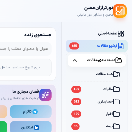
نورترازان معین
مجری و مشاور امور مالیاتی
صفحه اصلی
جستجوی زنده
آرشیو مقالات
655
دسته بندی مقالات
برای شروع جستجو، حداقل 2 کاراکتر وارد کن
همه مقالات
مالیات
497
فضای مجازی ما!
در شبکه های اجتماعی و پیام ر
حسابداری
242
تلگرام
اخبار
129
بیمه
36
لینکدین