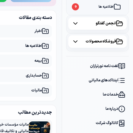
اطلاعیه ها
9
دسته بندی مقالات
انجمن گفتگو
اخبار
همه موضوعات
فروشگاه محصولات
اطلاعیه ها
مالیات
2
همه محصولات
بیمه
سامانه مودیان
1
لغت نامه نورترازان
پکیج مشاوره
2
حسابداری
بانک
1
اینتاکدهای مالیاتی
پکیج DVD آموزشی
2
مالیات
خدمات ما
کتاب ها
1
فایل های دانلودی
1
درباره ما
جدیدترین مطالب
کاتالوگ شرکت
مالیات مؤسسات خیر
مالیاتی و تکالیف قانو