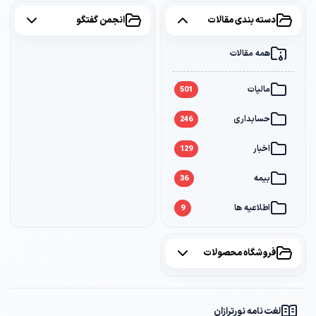
دسته بندی مقالات
انجمن گفتگو
همه مقالات
همه موضوعات
مالیات
مالیات
2
501
حسابداری
سامانه مودیان
1
246
اخبار
بانک
1
129
بیمه
36
اطلاعیه ها
9
فروشگاه محصولات
همه محصولات
لغت نامه نورترازان