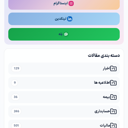
اینستاگرام
لینکدین
بله
دسته بندی مقالات
اخبار
129
اطلاعیه ها
9
بیمه
36
حسابداری
246
مالیات
501