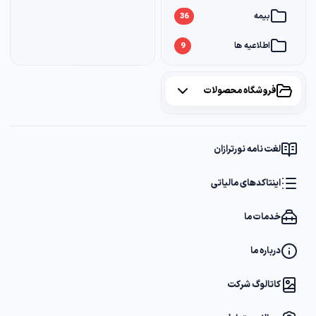
بیمه
36
اطلاعیه ها
9
فروشگاه محصولات
همه محصولات
لغت نامه نورترازان
پکیج مشاوره
2
اینتاکدهای مالیاتی
پکیج DVD آموزشی
2
خدمات ما
کتاب ها
1
فایل های دانلودی
1
درباره ما
کاتالوگ شرکت