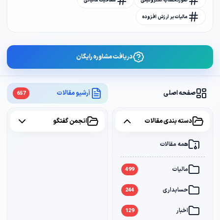
صورتحساب الکترونیکی
معافیت مالیاتی
مالیات بر ارزش افزوده
دریافت مشاوره رایگان
صفحه اصلی
آرشیو مقالات
657
دسته بندی مقالات
انجمن گفتگو
همه مقالات
همه موضوعات
مالیات
مالیات
2
499
حسابداری
سامانه مودیان
1
244
اخبار
بانک
1
129