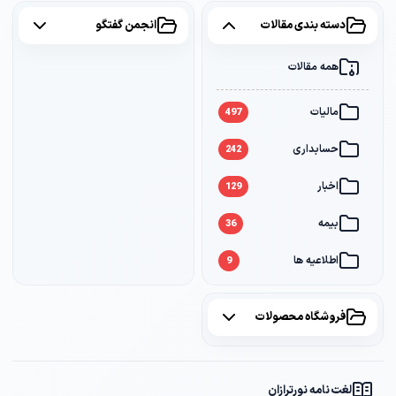
دسته بندی مقالات
انجمن گفتگو
همه مقالات
همه موضوعات
مالیات
مالیات
2
497
حسابداری
سامانه مودیان
1
242
اخبار
بانک
1
129
بیمه
36
اطلاعیه ها
9
فروشگاه محصولات
همه محصولات
لغت نامه نورترازان