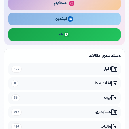
اینستاگرام
لینکدین
بله
دسته بندی مقالات
اخبار
129
اطلاعیه ها
9
بیمه
36
حسابداری
242
مالیات
497