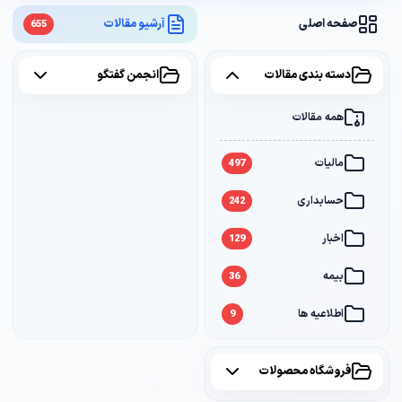
صفحه اصلی
آرشیو مقالات
655
دسته بندی مقالات
انجمن گفتگو
همه مقالات
همه موضوعات
مالیات
مالیات
2
497
حسابداری
سامانه مودیان
1
242
اخبار
بانک
1
129
بیمه
36
اطلاعیه ها
9
فروشگاه محصولات