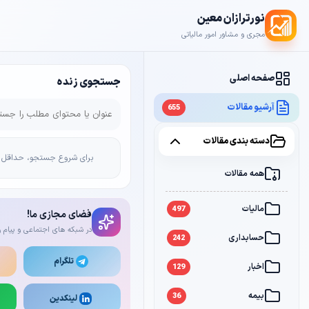
نورترازان معین
مجری و مشاور امور مالیاتی
صفحه اصلی
جستجوی زنده
آرشیو مقالات
655
دسته بندی مقالات
برای شروع جستجو، حداقل 2 کاراکتر وارد کن
همه مقالات
مالیات
497
فضای مجازی ما!
در شبکه های اجتماعی و پیام ر
حسابداری
242
تلگرام
اخبار
129
بیمه
36
لینکدین