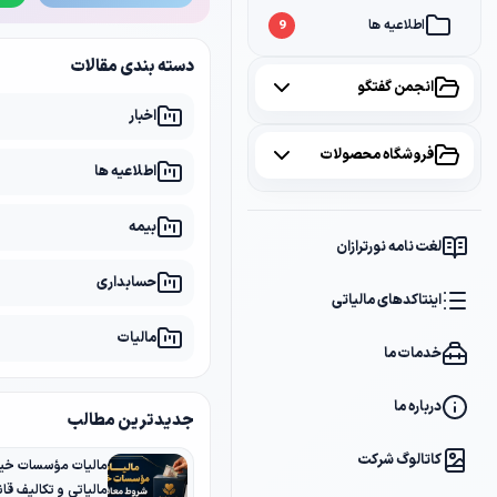
اطلاعیه ها
9
دسته بندی مقالات
انجمن گفتگو
اخبار
همه موضوعات
فروشگاه محصولات
اطلاعیه ها
مالیات
2
همه محصولات
بیمه
سامانه مودیان
1
لغت نامه نورترازان
پکیج مشاوره
2
حسابداری
بانک
1
اینتاکدهای مالیاتی
پکیج DVD آموزشی
2
مالیات
خدمات ما
کتاب ها
1
فایل های دانلودی
1
درباره ما
جدیدترین مطالب
کاتالوگ شرکت
مالیات مؤسسات خیر
مالیاتی و تکالیف قانو