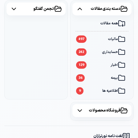
دسته بندی مقالات
انجمن گفتگو
همه مقالات
همه موضوعات
مالیات
مالیات
2
497
حسابداری
سامانه مودیان
1
242
اخبار
بانک
1
129
بیمه
36
اطلاعیه ها
9
فروشگاه محصولات
همه محصولات
لغت نامه نورترازان