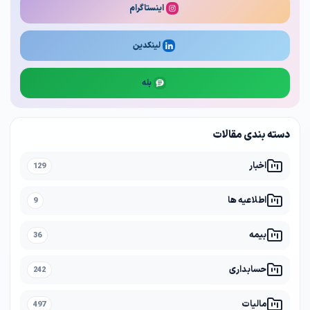
اینستاگرام
لینکدین
بله
دسته بندی مقالات
اخبار
129
اطلاعیه ها
9
بیمه
36
حسابداری
242
مالیات
497