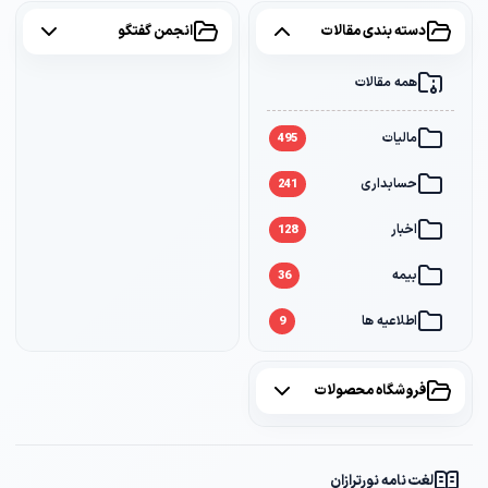
دسته بندی مقالات
انجمن گفتگو
همه مقالات
همه موضوعات
مالیات
مالیات
2
495
حسابداری
سامانه مودیان
1
241
اخبار
بانک
1
128
بیمه
36
اطلاعیه ها
9
فروشگاه محصولات
همه محصولات
لغت نامه نورترازان