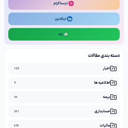
اینستاگرام
لینکدین
بله
دسته بندی مقالات
اخبار
128
اطلاعیه ها
9
بیمه
36
حسابداری
241
مالیات
495