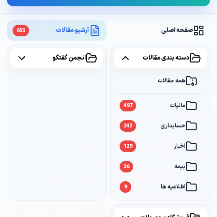
صفحه اصلی
آرشیو مقالات
655
دسته بندی مقالات
انجمن گفتگو
همه مقالات
همه موضوعات
مالیات
مالیات
2
497
حسابداری
سامانه مودیان
1
242
اخبار
بانک
1
129
بیمه
36
اطلاعیه ها
9