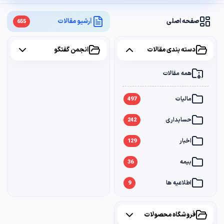
صفحه اصلی
آرشیو مقالات
655
دسته بندی مقالات
انجمن گفتگو
همه مقالات
همه موضوعات
مالیات
مالیات
2
497
حسابداری
سامانه مودیان
1
242
اخبار
بانک
1
129
بیمه
36
اطلاعیه ها
9
فروشگاه محصولات