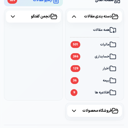
صفحه اصلی
آرشیو مقالات
659
دسته بندی مقالات
انجمن گفتگو
همه مقالات
همه موضوعات
مالیات
مالیات
2
501
حسابداری
سامانه مودیان
1
246
اخبار
بانک
1
129
بیمه
36
اطلاعیه ها
9
فروشگاه محصولات
همه محصولات