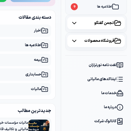
اطلاعیه ها
9
دسته بندی مقالات
انجمن گفتگو
اخبار
همه موضوعات
فروشگاه محصولات
اطلاعیه ها
مالیات
2
همه محصولات
بیمه
سامانه مودیان
1
لغت نامه نورترازان
پکیج مشاوره
2
حسابداری
بانک
1
اینتاکدهای مالیاتی
پکیج DVD آموزشی
2
مالیات
خدمات ما
کتاب ها
1
فایل های دانلودی
1
درباره ما
جدیدترین مطالب
کاتالوگ شرکت
مالیات مؤسسات خیر
مالیاتی و تکالیف قانو