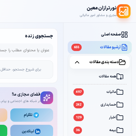
نورترازان معین
مجری و مشاور امور مالیاتی
صفحه اصلی
جستجوی زنده
آرشیو مقالات
655
دسته بندی مقالات
برای شروع جستجو، حداقل 2 کاراکتر وارد کن
همه مقالات
مالیات
497
فضای مجازی ما!
در شبکه های اجتماعی و پیام ر
حسابداری
242
تلگرام
اخبار
129
بیمه
36
لینکدین