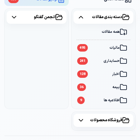
دسته بندی مقالات
انجمن گفتگو
همه مقالات
همه موضوعات
مالیات
مالیات
2
495
حسابداری
سامانه مودیان
1
241
اخبار
بانک
1
128
بیمه
36
اطلاعیه ها
9
فروشگاه محصولات
همه محصولات