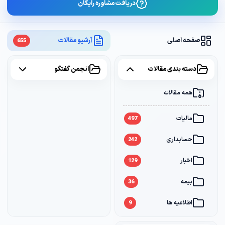
دریافت مشاوره رایگان
صفحه اصلی
آرشیو مقالات
655
دسته بندی مقالات
انجمن گفتگو
همه مقالات
همه موضوعات
مالیات
مالیات
2
497
حسابداری
سامانه مودیان
1
242
اخبار
بانک
1
129
بیمه
36
اطلاعیه ها
9