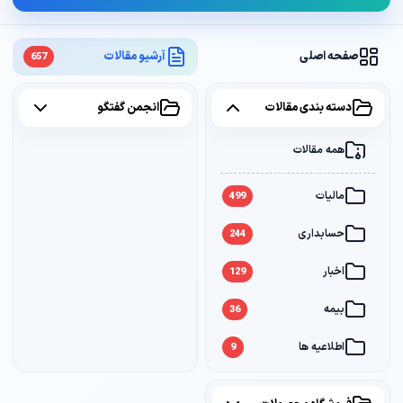
صفحه اصلی
آرشیو مقالات
657
دسته بندی مقالات
انجمن گفتگو
همه مقالات
همه موضوعات
مالیات
مالیات
2
499
حسابداری
سامانه مودیان
1
244
اخبار
بانک
1
129
بیمه
36
اطلاعیه ها
9