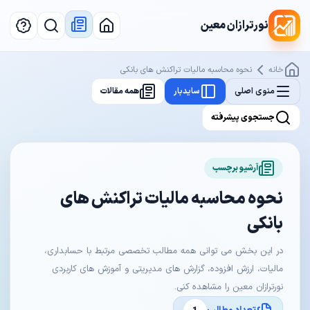
نورترازان معین
خانه
نحوه محاسبه مالیات تراکنش های بانکی
منوی اصلی
سایدبار
همه مقالات
جستجوی پیشرفته
آرشیو برچسب
نحوه محاسبه مالیات تراکنش های
بانکی
در این بخش می توانی همه مطالب تخصصی مرتبط با حسابداری،
مالیات، ارزش افزوده، گزارش های مدیریتی و آموزش های کاربردی
نورترازان معین را مشاهده کنی.