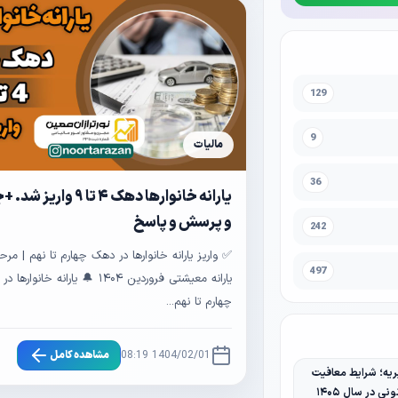
129
9
مالیات
36
یارانه خانوارها دهک ۴ تا ۹ وا
و پرسش و پاسخ
242
497
یارانه معیشتی فروردین ۱۴۰۴ 🔔 یارانه خان
چهارم تا نهم...
1404/02/01 08:19
مشاهده کامل
یه؛ شرایط معافیت
نی در سال ۱۴۰۵