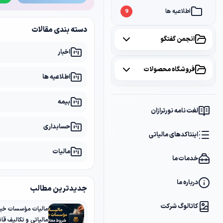
اطلاعیه ها
9
دسته بندی مقالات
انجمن گفتگو
اخبار
همه موضوعات
فروشگاه محصولات
اطلاعیه ها
مالیات
2
همه محصولات
بیمه
سامانه مودیان
1
لغت نامه نورترازان
پکیج مشاوره
2
حسابداری
بانک
1
اینتاکدهای مالیاتی
پکیج DVD آموزشی
2
مالیات
خدمات ما
کتاب ها
1
فایل های دانلودی
1
درباره ما
جدیدترین مطالب
کاتالوگ شرکت
مالیات مؤسسات خیر
مالیاتی و تکالیف قانو