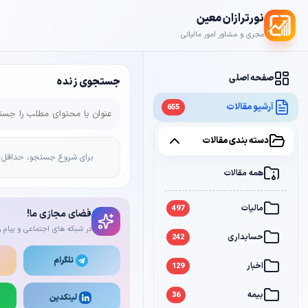
نورترازان معین
مجری و مشاور امور مالیاتی
صفحه اصلی
جستجوی زنده
آرشیو مقالات
655
دسته بندی مقالات
برای شروع جستجو، حداقل 2 کاراکتر وارد کن
همه مقالات
مالیات
497
فضای مجازی ما!
در شبکه های اجتماعی و پیام ر
حسابداری
242
تلگرام
اخبار
129
بیمه
36
لینکدین